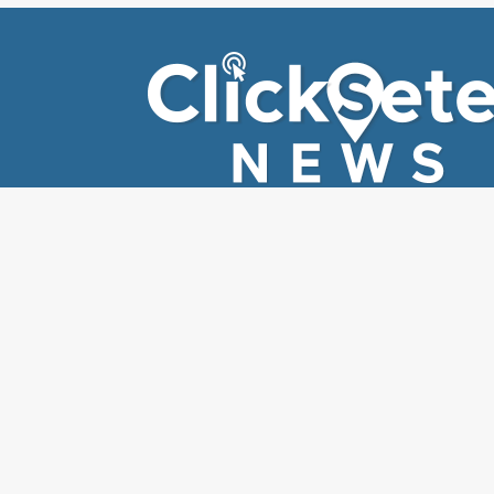
EDITORIAIS
EDIT
Todas
Ed
Segurança
Cli
Economia
Sa
Cultura e entreterimento
Cid
Esporte
Fla
Política