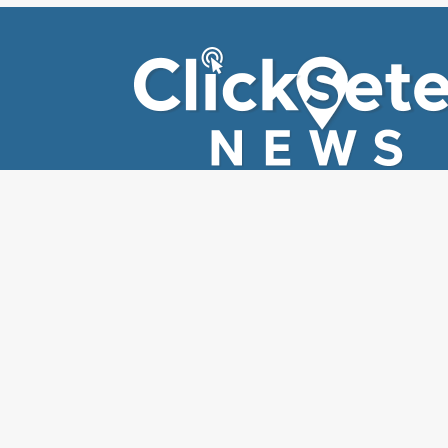
EDITORIAIS
EDIT
Todas
Ed
Segurança
Cli
Economia
Sa
Cultura e entreterimento
Cid
Esporte
Fla
Política