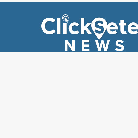
EDITORIAIS
EDIT
Todas
Ed
Segurança
Cli
Economia
Sa
Cultura e entreterimento
Cid
Esporte
Fla
Política