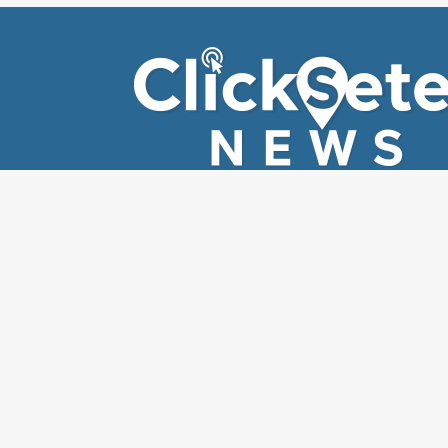
EDITORIAIS
EDIT
Todas
Ed
Segurança
Cli
Economia
Sa
Cultura e entreterimento
Cid
Esporte
Fla
Política